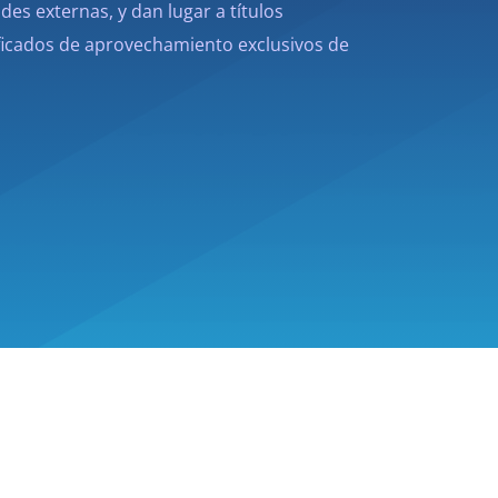
des externas, y dan lugar a títulos
ificados de aprovechamiento exclusivos de