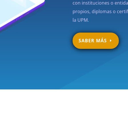
con instituciones o entida
propios, diplomas o cert
la UPM.
SABER MÁS